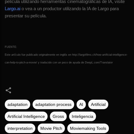
película utilizando herramientas cinematográficas de IA, visite
Largo.ai
o vea a un productor utilizando la IA de Largo para
presentar su película.
FUENTE:
Este artículo fue publicado originalmente en inglés en http://largofilms.ch/how-artificial-intelligence-
can-help-to-pitch-a-movie/ y traducido con un poco de ayuda de DeepL.com/Translator
adaptation
adaptation process
AI
Artificial
Artificial Intelligence
Gross
Inteligencia
interpretation
Movie Pitch
Moviemaking Tools